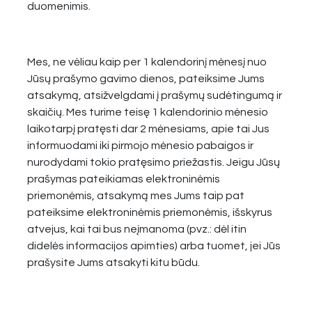
duomenimis.
Mes, ne vėliau kaip per 1 kalendorinį mėnesį nuo
Jūsų prašymo gavimo dienos, pateiksime Jums
atsakymą, atsižvelgdami į prašymų sudėtingumą ir
skaičių. Mes turime teisę 1 kalendorinio mėnesio
laikotarpį pratęsti dar 2 mėnesiams, apie tai Jus
informuodami iki pirmojo mėnesio pabaigos ir
nurodydami tokio pratęsimo priežastis. Jeigu Jūsų
prašymas pateikiamas elektroninėmis
priemonėmis, atsakymą mes Jums taip pat
pateiksime elektroninėmis priemonėmis, išskyrus
atvejus, kai tai bus neįmanoma (pvz.: dėl itin
didelės informacijos apimties) arba tuomet, jei Jūs
prašysite Jums atsakyti kitu būdu.