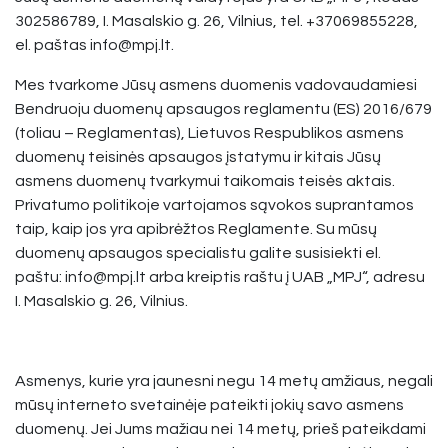
302586789, I. Masalskio g. 26, Vilnius, tel. +37069855228,
el. paštas info@mpj.lt.
Mes tvarkome Jūsų asmens duomenis vadovaudamiesi
Bendruoju duomenų apsaugos reglamentu (ES) 2016/679
(toliau – Reglamentas), Lietuvos Respublikos asmens
duomenų teisinės apsaugos įstatymu ir kitais Jūsų
asmens duomenų tvarkymui taikomais teisės aktais.
Privatumo politikoje vartojamos sąvokos suprantamos
taip, kaip jos yra apibrėžtos Reglamente. Su mūsų
duomenų apsaugos specialistu galite susisiekti el.
paštu: info@mpj.lt arba kreiptis raštu į UAB „MPJ“, adresu
I. Masalskio g. 26, Vilnius.
Asmenys, kurie yra jaunesni negu 14 metų amžiaus, negali
mūsų interneto svetainėje pateikti jokių savo asmens
duomenų. Jei Jums mažiau nei 14 metų, prieš pateikdami