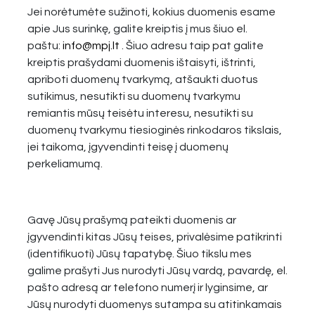
Jei norėtumėte sužinoti, kokius duomenis esame
apie Jus surinkę, galite kreiptis į mus šiuo el.
paštu:
info@mpj.lt
. Šiuo adresu taip pat galite
kreiptis prašydami duomenis ištaisyti, ištrinti,
apriboti duomenų tvarkymą, atšaukti duotus
sutikimus, nesutikti su duomenų tvarkymu
remiantis mūsų teisėtu interesu, nesutikti su
duomenų tvarkymu tiesioginės rinkodaros tikslais,
jei taikoma, įgyvendinti teisę į duomenų
perkeliamumą.
Gavę Jūsų prašymą pateikti duomenis ar
įgyvendinti kitas Jūsų teises, privalėsime patikrinti
(identifikuoti) Jūsų tapatybę. Šiuo tikslu mes
galime prašyti Jus nurodyti Jūsų vardą, pavardę, el.
pašto adresą ar telefono numerį ir lyginsime, ar
Jūsų nurodyti duomenys sutampa su atitinkamais