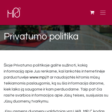
Skip to Content
Privatumo politika
Šioje Privatumo politikoje galite sužinoti, kokią
informaciją apie Jus renkame, kai lankotės internetinėje
parduotuvėje
www.mpj.lt
ar naudojatės kitomis mūsų
teikiamomis paslaugomis, ką su šia informacija darome,
kiek laiko ją saugome ir kam perduodame. Taip pat čia
rasite svarbios informacijos apie Jūsų teises, susijusias su
Jūsų duomenų tvarkymu.
Jūsų asmens duomenų valdytojas yra UAB „MPJ“, kodas