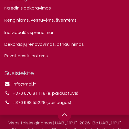
Kalėdinis dekoravimas
Renginiams, vestuvėms, šventėms
Individualūs sprendimai
Dekoracijų renovavimas, atnaujinimas
Privatiems klienta​ms
Susisiekite
info@mpj.lt
+370 676 81118 (e. parduotuvė)
+370 698 55228 (paslaugos)
Visos teisės ginamos | UAB „MPJ“ | 2026 | Be UAB „MPJ“