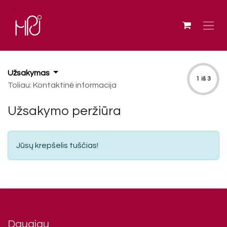
Skip to Content
Užsakymas
1 iš 3
Toliau: Kontaktinė informacija
Užsakymo peržiūra
Jūsų krepšelis tuščias!
Daugiau