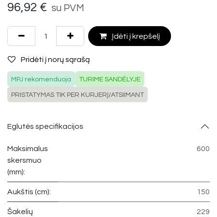
96,92
€
su PVM
Įdėti į krepšelį
Pridėti į norų sąrašą
MPJ rekomenduoja
TURIME SANDĖLYJE
PRISTATYMAS TIK PER KURJERĮ/ATSIIMANT
Eglutės specifikacijos
Maksimalus
600
skersmuo
(mm):
Aukštis (cm):
150
Šakelių
229