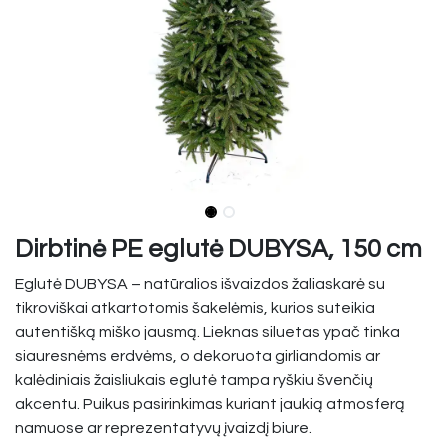
Dirbtinė PE eglutė DUBYSA, 150 cm
Eglutė DUBYSA – natūralios išvaizdos žaliaskarė su
tikroviškai atkartotomis šakelėmis, kurios suteikia
autentišką miško jausmą. Lieknas siluetas ypač tinka
siauresnėms erdvėms, o dekoruota girliandomis ar
kalėdiniais žaisliukais eglutė tampa ryškiu švenčių
akcentu. Puikus pasirinkimas kuriant jaukią atmosferą
namuose ar reprezentatyvų įvaizdį biure.