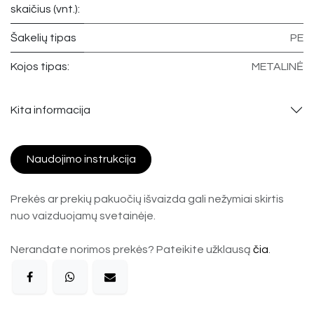
skaičius (vnt.):
Šakelių tipas
PE
Kojos tipas:
METALINĖ
Kita informacija
Naudojimo instrukcija
Prekės ar prekių pakuočių išvaizda gali nežymiai skirtis
nuo vaizduojamų svetainėje.
Nerandate norimos prekės? Pateikite užklausą
čia
.