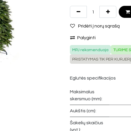
Pridėti į norų sąrašą
Palyginti
MPJ rekomenduoja
TURIME 
PRISTATYMAS TIK PER KURJERĮ
Eglutės specifikacijos
Maksimalus
skersmuo (mm):
Aukštis (cm):
Šakelių skaičius
(vnt.):