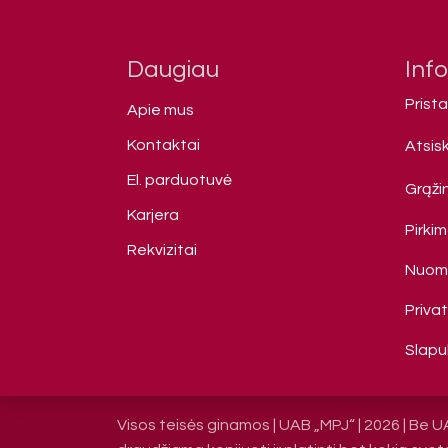
Daugiau
Inf
Prist
Apie mus
Kontaktai
Atsis
El. parduotuvė
Grąžin
Karjera
Pirki
Rekvizitai
Nuomo
Priva
Slapuk
Visos teisės ginamos | UAB „MPJ“ | 2026 | Be U