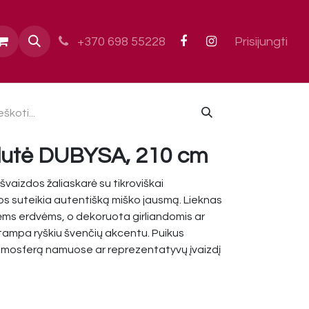
ai
+370 698 55228
Prisijungti
glutė DUBYSA, 210 cm
vaizdos žaliaskarė su tikroviškai
os suteikia autentišką miško jausmą. Lieknas
ėms erdvėms, o dekoruota girliandomis ar
ė tampa ryškiu švenčių akcentu. Puikus
atmosferą namuose ar reprezentatyvų įvaizdį