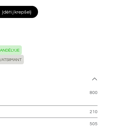
Įdėti į krepšelį
SANDĖLYJE
/ATSIIMANT
800
210
505