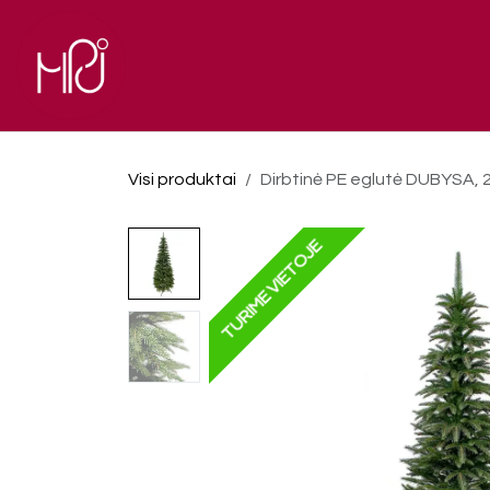
Skip to Content
El. parduotuvė
Pagrindinis
Visi produktai
Dirbtinė PE eglutė DUBYSA, 
TURIME VIETOJE