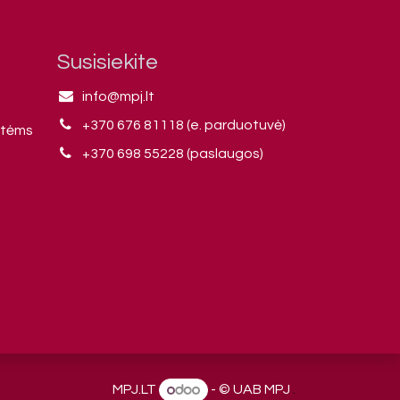
Susisiekite
info@mpj.lt
+370 676 81118 (e. parduotuvė)
ntėms
+370 698 55228 (paslaugos)
MPJ.LT
- © UAB MPJ
.