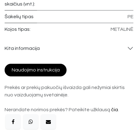
skaičius (vnt.):
Šakelių tipas
PE
Kojos tipas:
METALINĖ
Kita informacija
Naudojimo instrukcija
Prekės ar prekių pakuočių išvaizda gali nežymiai skirtis
nuo vaizduojamų svetainėje.
Nerandate norimos prekės? Pateikite užklausą
čia
.