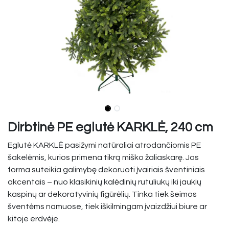
Dirbtinė PE eglutė KARKLĖ, 240 cm
Eglutė KARKLĖ pasižymi natūraliai atrodančiomis PE
šakelėmis, kurios primena tikrą miško žaliaskarę. Jos
forma suteikia galimybę dekoruoti įvairiais šventiniais
akcentais – nuo klasikinių kalėdinių rutuliukų iki jaukių
kaspinų ar dekoratyvinių figūrėlių. Tinka tiek šeimos
šventėms namuose, tiek iškilmingam įvaizdžiui biure ar
kitoje erdvėje.