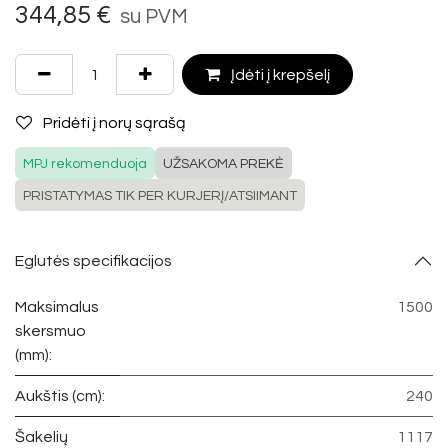
344,85
€
su PVM
Įdėti į krepšelį
Pridėti į norų sąrašą
MPJ rekomenduoja
UŽSAKOMA PREKĖ
PRISTATYMAS TIK PER KURJERĮ/ATSIIMANT
Eglutės specifikacijos
Maksimalus
1500
skersmuo
(mm):
Aukštis (cm):
240
Šakelių
1117