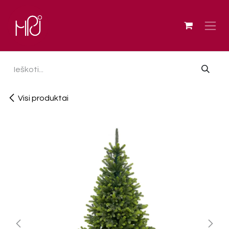
Skip to Content
Visi produktai