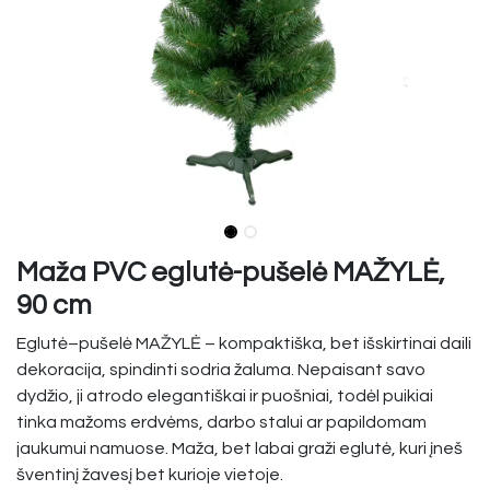
Maža PVC eglutė-pušelė MAŽYLĖ,
90 cm
Eglutė–pušelė MAŽYLĖ – kompaktiška, bet išskirtinai daili
dekoracija, spindinti sodria žaluma. Nepaisant savo
dydžio, ji atrodo elegantiškai ir puošniai, todėl puikiai
tinka mažoms erdvėms, darbo stalui ar papildomam
jaukumui namuose. Maža, bet labai graži eglutė, kuri įneš
šventinį žavesį bet kurioje vietoje.