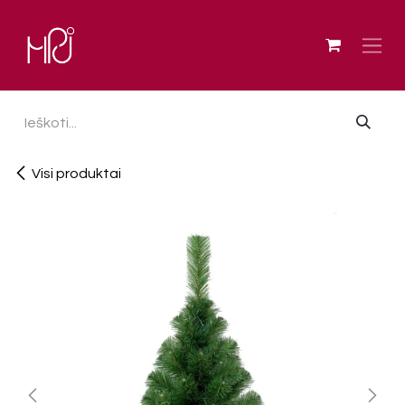
Skip to Content
Visi produktai