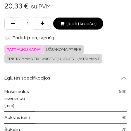
20,33
€
su PVM
Įdėti į krepšelį
Pridėti į norų sąrašą
PATRAUKLI KAINA!
UŽSAKOMA PREKĖ
PRISTATYMAS TIK UNISEND/KURJERIU/ATSIIMANT
Eglutės specifikacijos
Maksimalus
560
skersmuo
(mm):
Aukštis (cm):
90
Šakelių
70