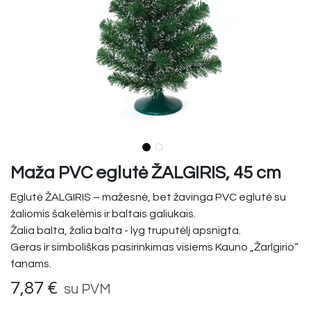
Maža PVC eglutė ŽALGIRIS, 45 cm
Eglutė ŽALGIRIS – mažesnė, bet žavinga PVC eglutė su
žaliomis šakelėmis ir baltais galiukais.
Žalia balta, žalia balta - lyg truputėlį apsnigta.
Geras ir simboliškas pasirinkimas visiems Kauno „Žarlgirio“
fanams.
7,87
€
su PVM