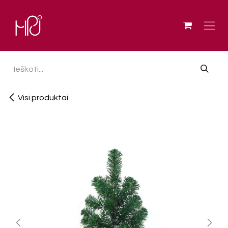
Skip to Content
Visi produktai