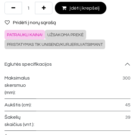
Įdėti į krepšelį
Pridėti į norų sąrašą
PATRAUKLI KAINA!
UŽSAKOMA PREKĖ
PRISTATYMAS TIK UNISEND/KURJERIU/ATSIIMANT
Eglutės specifikacijos
Maksimalus
300
skersmuo
(mm):
Aukštis (cm):
45
Šakelių
39
skaičius (vnt.):