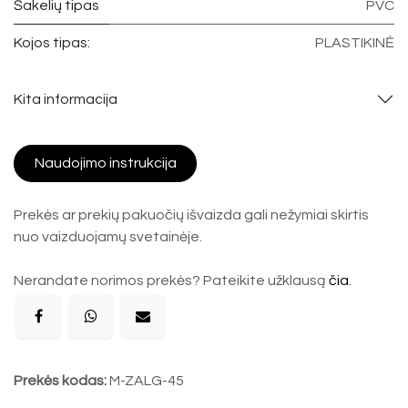
Šakelių tipas
PVC
Kojos tipas:
PLASTIKINĖ
Kita informacija
Naudojimo instrukcija
Prekės ar prekių pakuočių išvaizda gali nežymiai skirtis
nuo vaizduojamų svetainėje.
Nerandate norimos prekės? Pateikite užklausą
čia
.
Prekės kodas:
M-ZALG-45