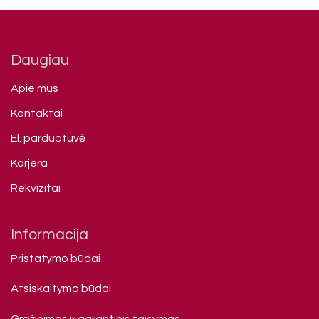
Daugiau
Apie mus
Kontaktai
El. parduotuvė
Karjera
Rekvizitai
Informacija
Pristatymo būdai
Atsiskaitymo būdai
Grąžinimas ir garantinis taisymas