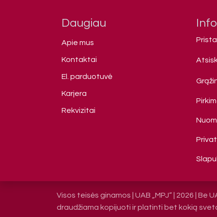
Daugiau
Inf
Prist
Apie mus
Kontaktai
Atsis
El. parduotuvė
Grąžin
Karjera
Pirki
Rekvizitai
Nuomo
Priva
Slapuk
Visos teisės ginamos | UAB „MPJ“ | 2026 | Be U
draudžiama kopijuoti ir platinti bet kokią svet