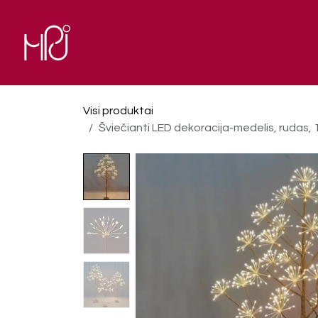
Skip to Content
El. parduotuvė
Pagrindinis
Visi produktai
Šviečianti LED dekoracija-medelis, rudas, 12