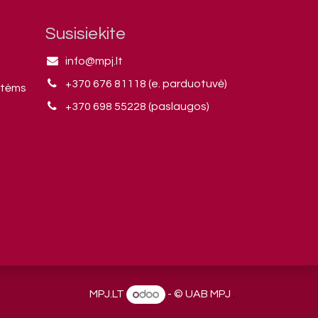
Susisiekite
info@mpj.lt
+370 676 81118 (e. parduotuvė)
ntėms
+370 698 55228 (paslaugos)
MPJ.LT
- © UAB MPJ
.