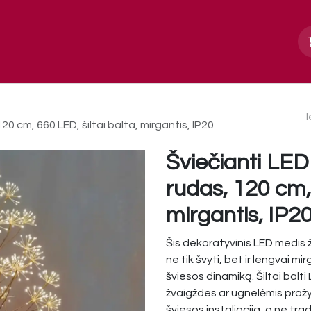
Apie mus
Paslaugos, galerija
Kontakt
0 cm, 660 LED, šiltai balta, mirgantis, IP20
Šviečianti LED
rudas, 120 cm, 
mirgantis, IP2
Šis dekoratyvinis LED medis 
ne tik švyti, bet ir lengvai 
šviesos dinamiką. Šiltai balt
žvaigždes ar ugnelėmis pražy
šviesos instaliacija, o ne tra