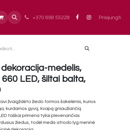
ai
+370 698 55228
Prisijungti
 dekoracija-medelis,
660 LED, šiltai balta,
0
žavi žvaigždėto žiedo formos šakelėmis, kurios
mirga, kurdamos gyvą, kvapą gniaužiančią
i LED taškai primena tyliai plevenančias
dusius žiedus, todėl medis atrodo lyg meninė
dicinė dekoracija.