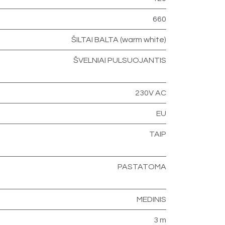
660
ŠILTAI BALTA (warm white)
ŠVELNIAI PULSUOJANTIS
230V AC
EU
TAIP
PASTATOMA
MEDINIS
3 m