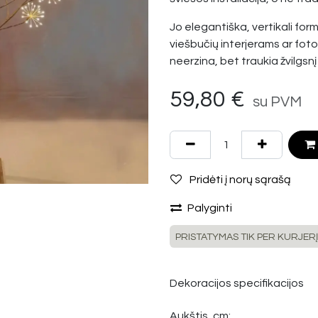
Jo elegantiška, vertikali form
viešbučių interjerams ar foto
neerzina, bet traukia žvilgsnį
59,80
€
su PVM
Pridėti į norų sąrašą
Palyginti
PRISTATYMAS TIK PER KURJERĮ
Dekoracijos specifikacijos
Aukštis, cm: