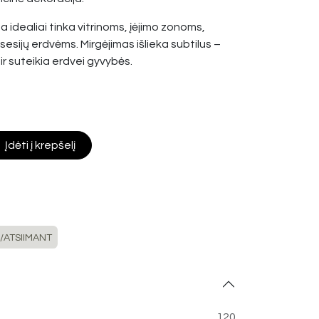
a idealiai tinka vitrinoms, įėjimo zonoms,
sesijų erdvėms. Mirgėjimas išlieka subtilus –
 ir suteikia erdvei gyvybės.
Įdėti į krepšelį
/ATSIIMANT
120