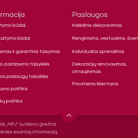
ormacija
Paslaugos
atymo būdai
Kalėdinis dekoravimas
kaitymo būdai
Renginiams, vestuvėms, šve
imas ir garantinis taisymas
Individualūs sprendimai
mo-pardavimo taisyklės
Dekoracijų renovavimas,
atnaujinimas
s paslaugų taisyklės
Privatiems klienta​ms
tumo politika
ų politika
AB „MPJ“ sutikimo griežtai
ainėje esančią informaciją.