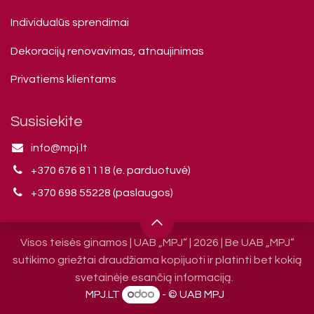
Individualūs sprendimai
Dekoracijų renovavimas, atnaujinimas
Privatiems klienta​ms
Susisiekite
info@mpj.lt
+370 676 81118 (e. parduotuvė)
+370 698 55228 (paslaugos)
Visos teisės ginamos | UAB „MPJ“ | 2026 | Be UAB „MPJ“
sutikimo griežtai draudžiama kopijuoti ir platinti bet kokią
svetainėje esančią informaciją.
MPJ.LT
- © UAB MPJ
.