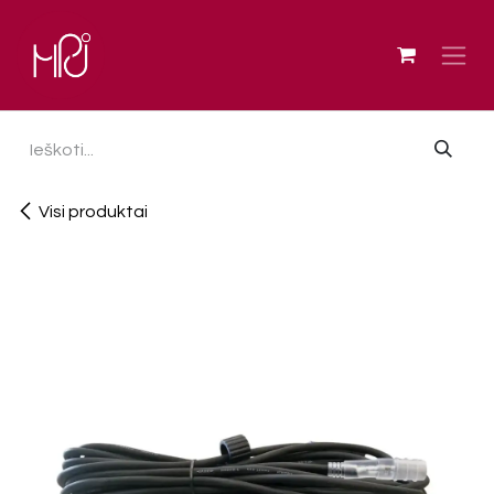
Skip to Content
Visi produktai