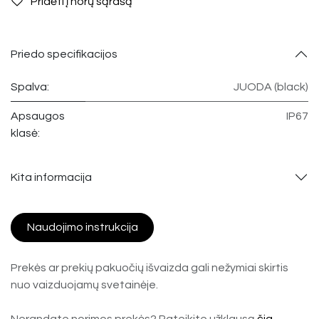
Pridėti į norų sąrašą
Priedo specifikacijos
Spalva:
JUODA (black)
Apsaugos
IP67
klasė:
Kita informacija
Naudojimo instrukcija
Prekės ar prekių pakuočių išvaizda gali nežymiai skirtis
nuo vaizduojamų svetainėje.
Nerandate norimos prekės? Pateikite užklausą
čia
.