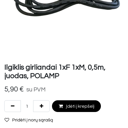
Ilgiklis girliandai 1xF 1xM, 0,5m,
juodas, POLAMP
5,90
€
su PVM
Įdėti į krepšelį
Pridėti į norų sąrašą