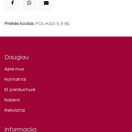
Prekės kodas:
POL-KSS-0,5-BL
Daugiau
Apie mus
Kontaktai
El. parduotuvė
Karjera
Rekvizitai
Informacija