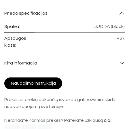
Priedo specifikacijos
Spalva:
JUODA (black)
Apsaugos
IP67
klasė:
Kita informacija
Naudojimo instrukcija
Prekės ar prekių pakuočių išvaizda gali nežymiai skirtis
nuo vaizduojamų svetainėje.
Nerandate norimos prekės? Pateikite užklausą
čia
.