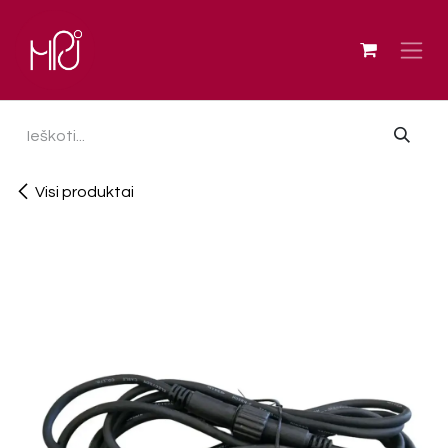
Skip to Content
Visi produktai