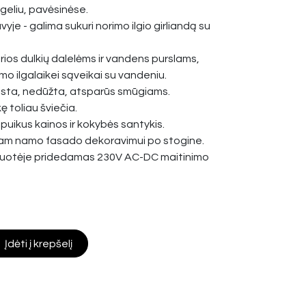
geliu, pavėsinėse.
yje - galima sukuri norimo ilgio girliandą su
rios dulkių dalelėms ir vandens purslams,
mo ilgalaikei sąveikai su vandeniu.
aista, nedūžta, atsparūs smūgiams.
ę toliau šviečia.
 puikus kainos ir kokybės santykis.
iam namo fasado dekoravimui po stogine.
kuotėje pridedamas 230V AC-DC maitinimo
Įdėti į krepšelį