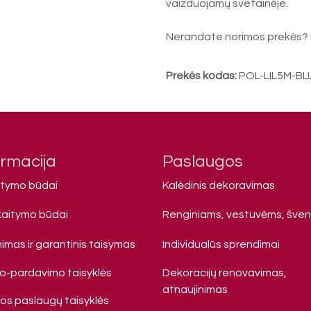
vaizduojamų svetainėje.
Nerandate norimos prekės? 
Prekės kodas:
POL-LIL5M-B
ormacija
Paslaugos
atymo būdai
Kalėdinis dekoravimas
kaitymo būdai
Renginiams, vestuvėms, šve
imas ir garantinis taisymas
Individualūs sprendimai
mo-pardavimo taisyklės
Dekoracijų renovavimas,
atnaujinimas
s paslaugų taisyklės