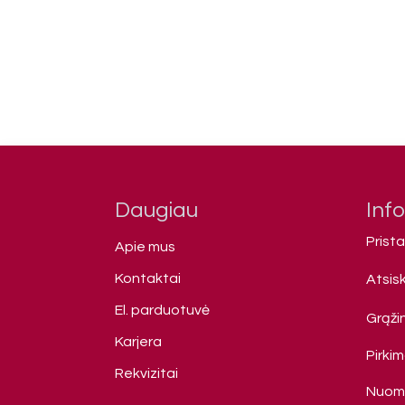
Daugiau
Inf
Prist
Apie mus
Kontaktai
Atsis
El. parduotuvė
Grąžin
Karjera
Pirki
Rekvizitai
Nuomo