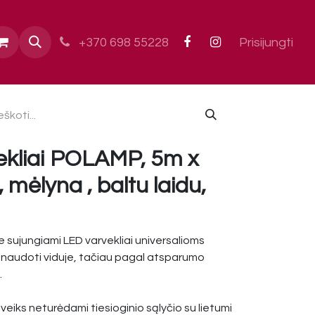
ai
+370 698 55228
Prisijungti
ekliai POLAMP, 5m x
 mėlyna , baltu laidu,
sujungiami LED varvekliai universalioms
audoti viduje, tačiau pagal atsparumo
.
 veiks neturėdami tiesioginio sąlyčio su lietumi