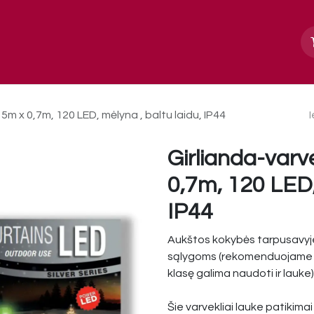
Apie mus
Paslaugos, galerija
Kontakt
5m x 0,7m, 120 LED, mėlyna , baltu laidu, IP44
Girlianda-varv
0,7m, 120 LED,
IP44
Aukštos kokybės tarpusavyje 
sąlygoms (rekomenduojame n
klasę galima naudoti ir lauke)
Šie varvekliai lauke patikimai