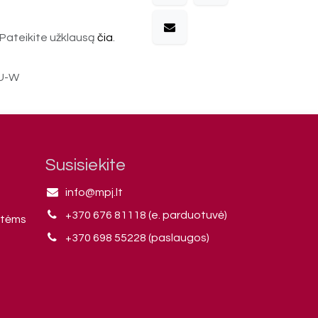
Pateikite užklausą
čia
.
LU-W
Susisiekite
info@mpj.lt
+370 676 81118 (e. parduotuvė)
ntėms
+370 698 55228 (paslaugos)