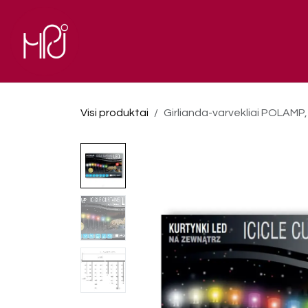
Skip to Content
El. parduotuvė
Pagrindinis
Visi produktai
Girlianda-varvekliai POLAMP, 