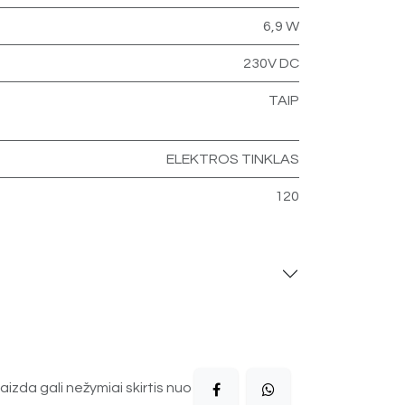
6,9 W
230V DC
TAIP
ELEKTROS TINKLAS
120
aizda gali nežymiai skirtis nuo