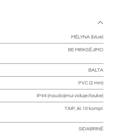
MĖLYNA (blue)
BE MIRKSĖJIMO
BALTA
PVC (2 mm)
IP44 (naudojimui viduje/lauke)
TAIP, iki 10 kompl.
SIDABRINĖ