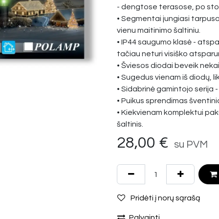
- dengtose terasose, po sto
• Segmentai jungiasi tarpusav
vienu maitinimo šaltiniu.
• IP44 saugumo klasė - atspa
tačiau neturi visiško atsparu
• Šviesos diodai beveik nek
• Sugedus vienam iš diodų, lik
• Sidabrinė gamintojo serija -
• Puikus sprendimas šventin
• Kiekvienam komplektui pa
šaltinis.
28,00
€
su PVM
Pridėti į norų sąrašą
Palyginti