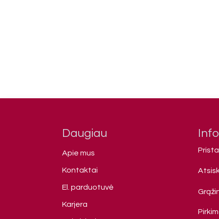
Daugiau
Inf
Prist
Apie mus
Kontaktai
Atsis
El. parduotuvė
Grąžin
Karjera
Pirki