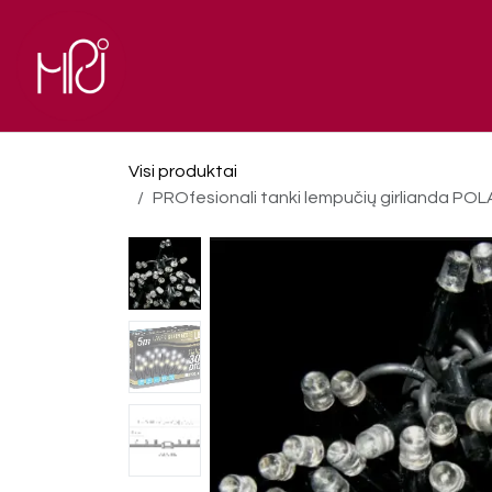
Skip to Content
El. parduotuvė
Pagrindinis
Visi produktai
PROfesionali tanki lempučių girlianda POLAMP