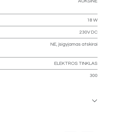
AUKSINĖ
18 W
230V DC
NE, įsigyjamas atskirai
ELEKTROS TINKLAS
300