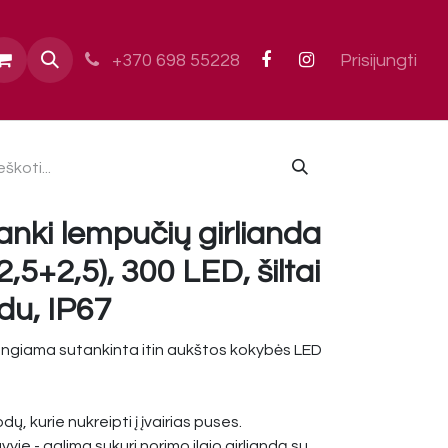
ai
+370 698 55228
Prisijungti
anki lempučių girlianda
5+2,5), 300 LED, šiltai
idu, IP67
jungiama sutankinta itin aukštos kokybės LED
dų, kurie nukreipti į įvairias puses.
yje - galima sukuri norimo ilgio girliandą su