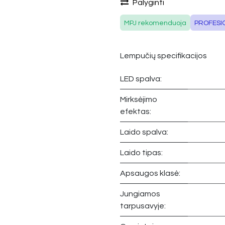
Palyginti
MPJ rekomenduoja
PROFESI
Lempučių specifikacijos
LED spalva:
Mirksėjimo
efektas:
Laido spalva:
Laido tipas:
Apsaugos klasė:
Jungiamos
tarpusavyje: