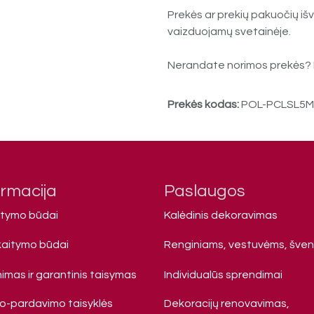
Prekės ar prekių pakuočių išv
vaizduojamų svetainėje.
Nerandate norimos prekės? 
Prekės kodas:
POL-PCLSL5
ormacija
Paslaugos
atymo būdai
Kalėdinis dekoravimas
kaitymo būdai
Renginiams, vestuvėms, šve
imas ir garantinis taisymas
Individualūs sprendimai
mo-pardavimo taisyklės
Dekoracijų renovavimas,