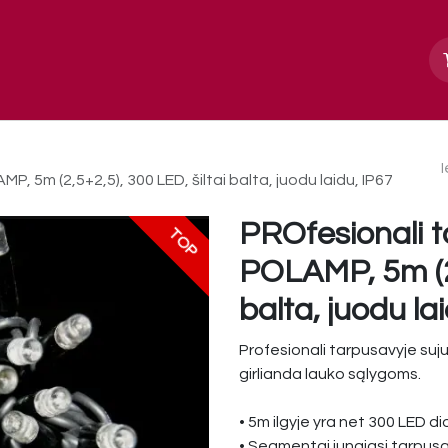
Apie mus
Paslaugos, galerija
Kontakt
, 5m (2,5+2,5), 300 LED, šiltai balta, juodu laidu, IP67
PROfesionali t
TOP
POLAMP, 5m (2,
balta, juodu la
Profesionali tarpusavyje su
girlianda lauko sąlygoms.
• 5m ilgyje yra net 300 LED dio
• Segmentai jungiasi tarpusav