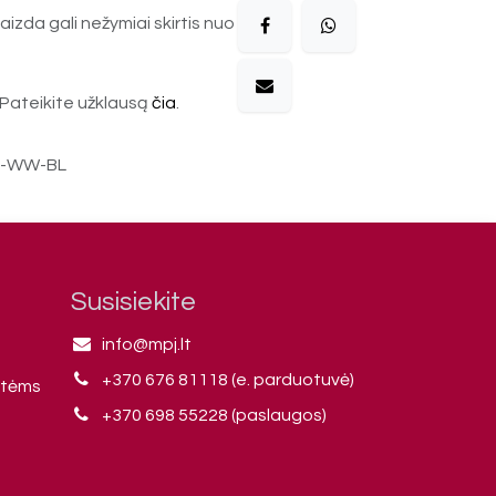
aizda gali nežymiai skirtis nuo
Pateikite užklausą
čia
.
M-WW-BL
Susisiekite
info@mpj.lt
+370 676 81118 (e. parduotuvė)
ntėms
+370 698 55228 (paslaugos)