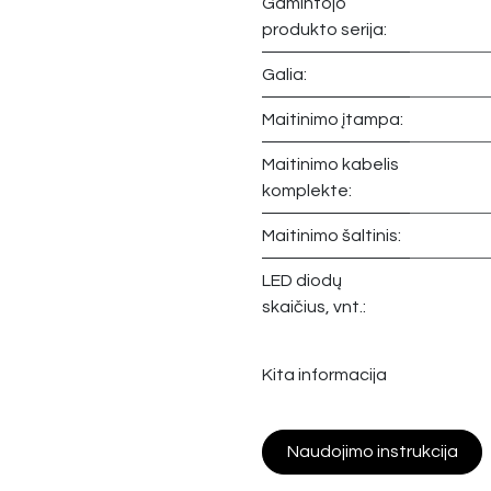
Gamintojo
produkto serija:
Galia:
Maitinimo įtampa:
Maitinimo kabelis
komplekte:
Maitinimo šaltinis:
LED diodų
skaičius, vnt.:
Kita informacija
Naudojimo instrukcija