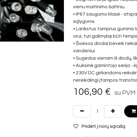
vienu maitinimo šaltiniu.
• IP67 saugumo klasė - atspari
sąlygoms.
• Lankstus tamprus guminis la
orui, turi galimybę būti tem
• Šviesos diodai beveik neka
vandeniui.
• Sugedus vienam iš diodų, lik
• Auksinė gamintojo serija - il
• 230V DC girliandoms reikali
nereikalingi įtampos transfo
106,90
€
su PVM
Pridėti į norų sąrašą