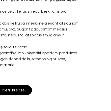
os vėjui, lietui, sniegui bei kitoms oro
idas netrupa ir neskilinėja esant atšiauriam
piamu, pvz. augant papuoštam medžiui.
ista, nedūžta, atsparūs smūgiams ir
ę toliau šviečia.
gaamžiški, itin kokybiški ir patikimi produktai.
ngas tik nedidelis įtampos lygintuvas,
rmatoriai.
Įdėti į krepšelį