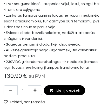
• IP67 saugumo klasė - atsparios vėjui, lietui, sniegui bei
kitoms oro sąlygoms.
• Lankstus tamprus guminis laidas netrupa ir neskilinėja
esant atšiauriam orui, turi galimybę būti tempiamu, pvz.
judant net ir nuo stipraus vėjo.
• Šviesos diodai beveik nekaista, nedūžta, atsparūs
smūgiams ir vandeniui.
• Sugedus vienam iš diodų, likę toliau šviečia.
• Auksinė gamintojo serija - ilgaamžiški, itin kokybiški ir
patikimi produktai.
• 230V DC girliandoms reikalingas tik nedidelis įtampos
lygintuvas, nereikalingi įtampos transformatoriai.
130,90
€
su PVM
Įdėti į krepšelį
Pridėti į norų sąrašą