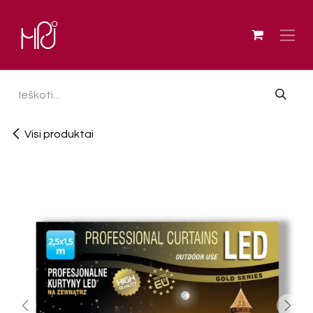
Skip to Content
Visi produktai