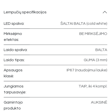
Lempučių specifikacijos
LED spalva:
ŠALTAI BALTA (cold white)
Mirksėjimo
BE MIRKSĖJIMO
efektas:
Laido spalva:
BALTA
Laido tipas:
GUMA (3 mm)
Apsaugos
IP67 (naudojimui lauke)
klasė:
Jungiamos
TAIP, iki 4 kompl.
tarpusavyje:
Gamintojo
AUKSINĖ
produkto