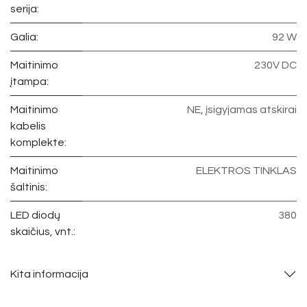
serija:
Galia:
92 W
Maitinimo
230V DC
įtampa:
Maitinimo
NE, įsigyjamas atskirai
kabelis
komplekte:
Maitinimo
ELEKTROS TINKLAS
šaltinis:
LED diodų
380
skaičius, vnt.:
Kita informacija