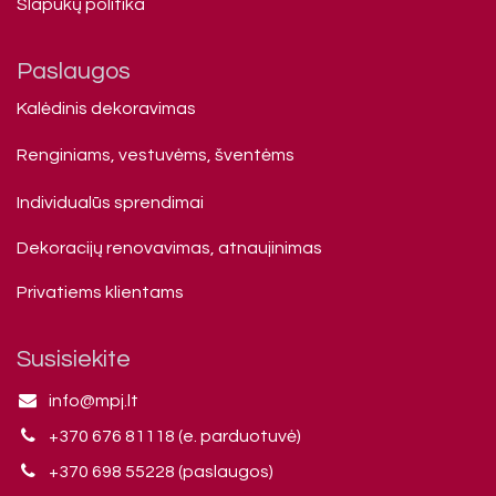
Slapukų politika
Paslaugos
Kalėdinis dekoravimas
Renginiams, vestuvėms, šventėms
Individualūs sprendimai
Dekoracijų renovavimas, atnaujinimas
Privatiems klienta​ms
Susisiekite
info@mpj.lt
+370 676 81118 (e. parduotuvė)
+370 698 55228 (paslaugos)