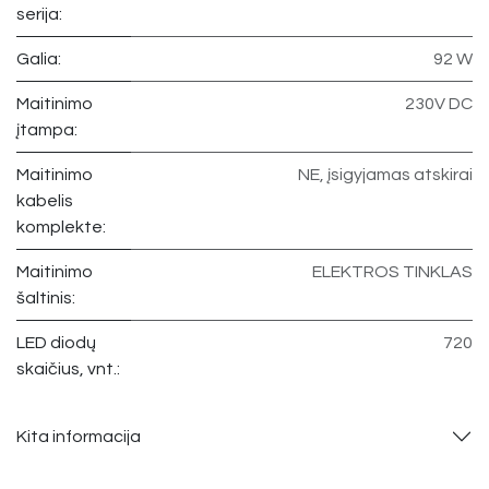
serija:
Galia:
92 W
Maitinimo
230V DC
įtampa:
Maitinimo
NE, įsigyjamas atskirai
kabelis
komplekte:
Maitinimo
ELEKTROS TINKLAS
šaltinis:
LED diodų
720
skaičius, vnt.:
Kita informacija