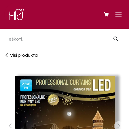
Skip to Content
Visi produktai