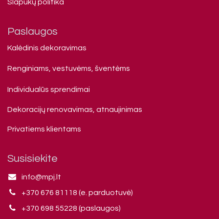
Slapukų politika
Paslaugos
Kalėdinis dekoravimas
Renginiams, vestuvėms, šventėms
Individualūs sprendimai
Dekoracijų renovavimas, atnaujinimas
Privatiems klienta​ms
Susisiekite
info@mpj.lt
+370 676 81118 (e. parduotuvė)
+370 698 55228 (paslaugos)