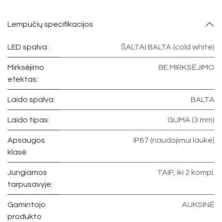
Lempučių specifikacijos
LED spalva:
ŠALTAI BALTA (cold white)
Mirksėjimo
BE MIRKSĖJIMO
efektas:
Laido spalva:
BALTA
Laido tipas:
GUMA (3 mm)
Apsaugos
IP67 (naudojimui lauke)
klasė:
Jungiamos
TAIP, iki 2 kompl.
tarpusavyje:
Gamintojo
AUKSINĖ
produkto