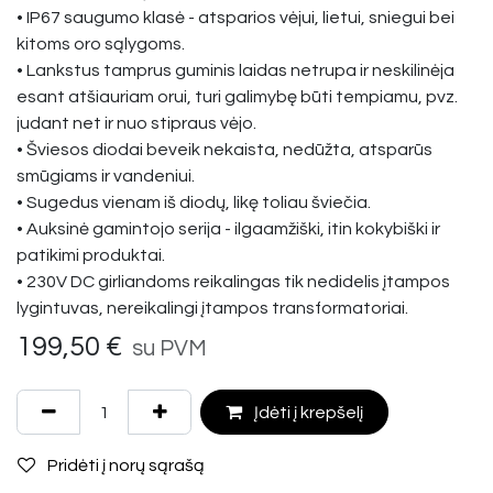
• IP67 saugumo klasė - atsparios vėjui, lietui, sniegui bei
kitoms oro sąlygoms.
• Lankstus tamprus guminis laidas netrupa ir neskilinėja
esant atšiauriam orui, turi galimybę būti tempiamu, pvz.
judant net ir nuo stipraus vėjo.
• Šviesos diodai beveik nekaista, nedūžta, atsparūs
smūgiams ir vandeniui.
• Sugedus vienam iš diodų, likę toliau šviečia.
• Auksinė gamintojo serija - ilgaamžiški, itin kokybiški ir
patikimi produktai.
• 230V DC girliandoms reikalingas tik nedidelis įtampos
lygintuvas, nereikalingi įtampos transformatoriai.
199,50
€
su PVM
Įdėti į krepšelį
Pridėti į norų sąrašą