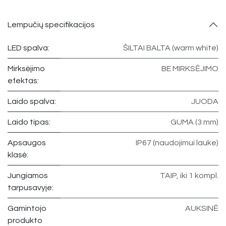
Lempučių specifikacijos
LED spalva:
ŠILTAI BALTA (warm white)
Mirksėjimo
BE MIRKSĖJIMO
efektas:
Laido spalva:
JUODA
Laido tipas:
GUMA (3 mm)
Apsaugos
IP67 (naudojimui lauke)
klasė:
Jungiamos
TAIP, iki 1 kompl.
tarpusavyje:
Gamintojo
AUKSINĖ
produkto