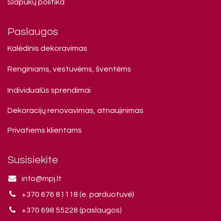
Slapukų politika
Paslaugos
Kalėdinis dekoravimas
Renginiams, vestuvėms, šventėms
Individualūs sprendimai
Dekoracijų renovavimas, atnaujinimas
Privatiems klienta​ms
Susisiekite
info@mpj.lt
+370 676 81118 (e. parduotuvė)
+370 698 55228 (paslaugos)