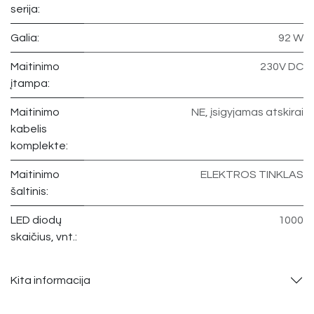
serija:
Galia:
92 W
Maitinimo
230V DC
įtampa:
Maitinimo
NE, įsigyjamas atskirai
kabelis
komplekte:
Maitinimo
ELEKTROS TINKLAS
šaltinis:
LED diodų
1000
skaičius, vnt.:
Kita informacija