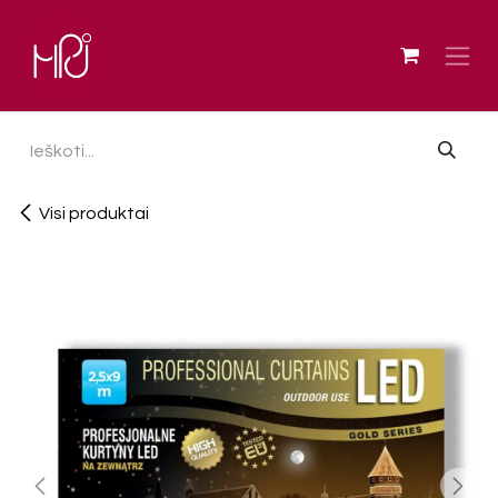
Skip to Content
Visi produktai