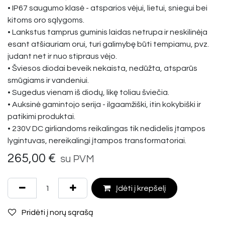
• IP67 saugumo klasė - atsparios vėjui, lietui, sniegui bei
kitoms oro sąlygoms.
• Lankstus tamprus guminis laidas netrupa ir neskilinėja
esant atšiauriam orui, turi galimybę būti tempiamu, pvz.
judant net ir nuo stipraus vėjo.
• Šviesos diodai beveik nekaista, nedūžta, atsparūs
smūgiams ir vandeniui.
• Sugedus vienam iš diodų, likę toliau šviečia.
• Auksinė gamintojo serija - ilgaamžiški, itin kokybiški ir
patikimi produktai.
• 230V DC girliandoms reikalingas tik nedidelis įtampos
lygintuvas, nereikalingi įtampos transformatoriai.
265,00
€
su PVM
Įdėti į krepšelį
Pridėti į norų sąrašą