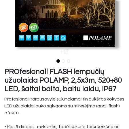
PROfesionali FLASH lempučių
užuolaida POLAMP, 2,5x3m, 520+80
LED, šaltai balta, baltu laidu, IP67
Profesionali tarpusavyje sujungiama itin aukštos kokybės
LED užuolaida lauko sąlygoms su mirksėjimo (angl. flash)
efektu.
• Kas 5 diodas - mirksintis, todėl sukuria tarsi šerkšno ar