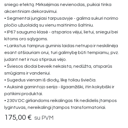
sniego efektą. Mirksėjimas nevienodas, puikiai tinka
akcentiniam dekoravimui.
• Segmentai jungiasi tarpusavyje - galima sukuri norimo
pločio užuolaidą su vienu maitinimo šaltiniu.
• IP67 saugumo klasė - atsparios vėjui, lietui, sniegui bei
kitoms oro sąlygoms.
• Lankstus tamprus guminis laidas netrupa ir neskilinėja
esant atšiauriam orui, turi galimybę būti tempiamu, pvz.
judant net ir nuo stipraus vėjo.
• Šviesos diodai beveik nekaista, nedūžta, atsparūs
smūgiams ir vandeniui.
• Sugedus vienam iš diodų, likę toliau šviečia.
• Auksinė gamintojo serija - ilgaamžiški, itin kokybiški ir
patikimi produktai.
• 230V DC girliandoms reikalingas tik nedidelis įtampos
lygintuvas, nereikalingi įtampos transformatoriai.
175,00
€
su PVM