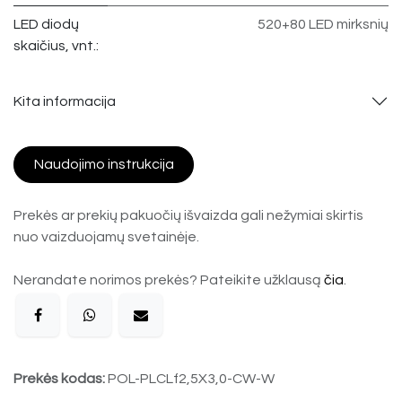
LED diodų
520+80 LED mirksnių
skaičius, vnt.:
Kita informacija
Naudojimo instrukcija
Prekės ar prekių pakuočių išvaizda gali nežymiai skirtis
nuo vaizduojamų svetainėje.
Nerandate norimos prekės? Pateikite užklausą
čia
.
Prekės kodas:
POL-PLCLf2,5X3,0-CW-W