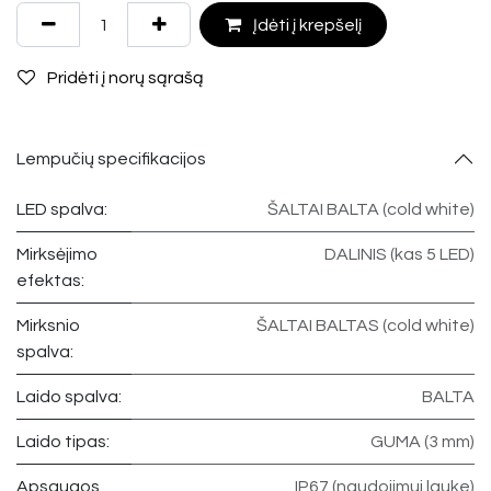
Įdėti į krepšelį
Pridėti į norų sąrašą
Lempučių specifikacijos
LED spalva:
ŠALTAI BALTA (cold white)
Mirksėjimo
DALINIS (kas 5 LED)
efektas:
Mirksnio
ŠALTAI BALTAS (cold white)
spalva:
Laido spalva:
BALTA
Laido tipas:
GUMA (3 mm)
Apsaugos
IP67 (naudojimui lauke)