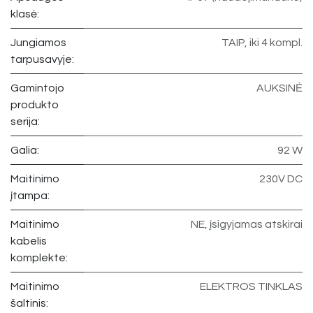
klasė:
Jungiamos
TAIP, iki 4 kompl.
tarpusavyje:
Gamintojo
AUKSINĖ
produkto
serija:
Galia:
92 W
Maitinimo
230V DC
įtampa:
Maitinimo
NE, įsigyjamas atskirai
kabelis
komplekte:
Maitinimo
ELEKTROS TINKLAS
šaltinis: