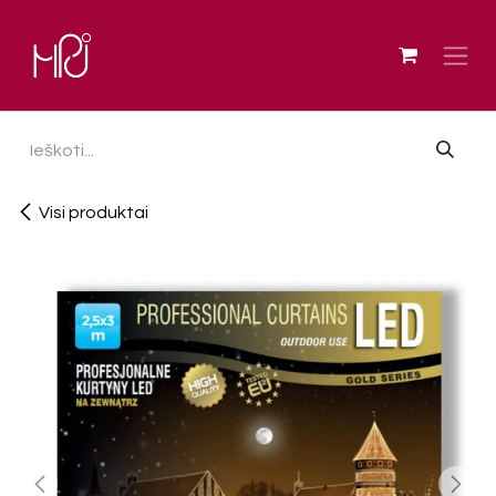
Skip to Content
Visi produktai