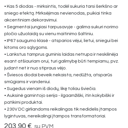
• Kas 5 diodas - mirksintis, todėl sukuria tarsi šerkšno ar
sniego efektą. Mirksėjimas nevienodas, puikiai tinka
akcentiniam dekoravimui.
• Segmentai jungiasi tarpusavyje - galima sukuri norimo
pločio užuolaidą su vienu maitinimo šaltiniu.
• IP67 saugumo klasė - atsparios vėjui, lietui, sniegui bei
kitoms oro sąlygoms.
• Lankstus tamprus guminis laidas netrupa ir neskilinėja
esant atšiauriam orui, turi galimybę būti tempiamu, pvz.
judant net ir nuo stipraus vėjo.
• Šviesos diodai beveik nekaista, nedūžta, atsparūs
smūgiams ir vandeniui.
• Sugedus vienam iš diodų, likę toliau šviečia.
• Auksinė gamintojo serija - ilgaamžiški, itin kokybiški ir
patikimi produktai.
• 230V DC girliandoms reikalingas tik nedidelis įtampos
lygintuvas, nereikalingi įtampos transformatoriai.
203,90
€
su PVM