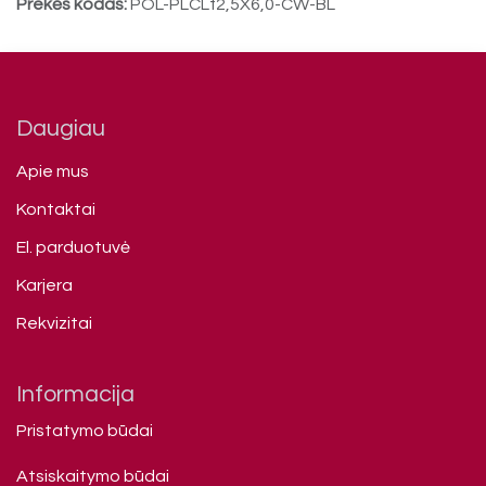
Prekės kodas:
POL-PLCLf2,5X6,0-CW-BL
Daugiau
Apie mus
Kontaktai
El. parduotuvė
Karjera
Rekvizitai
Informacija
Pristatymo būdai
Atsiskaitymo būdai