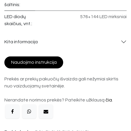
šaltinis:
LED diodų
576+144 LED mirksniai
skaičius, vnt.:
Kita informacija
Naudojimo instrukcija
Prekės ar prekių pakuočių išvaizda gali nežymiai skirtis
nuo vaizduojamų svetainėje.
Nerandate norimos prekės? Pateikite užklausą
čia
.