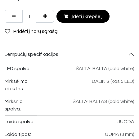
Įdėti į krepšelį
Pridėti į norų sąrašą
Lempučių specifikacijos
LED spalva:
ŠALTAI BALTA (cold white)
Mirksėjimo
DALINIS (kas 5 LED)
efektas:
Mirksnio
ŠALTAI BALTAS (cold white)
spalva:
Laido spalva:
JUODA
Laido tipas:
GUMA (3 mm)