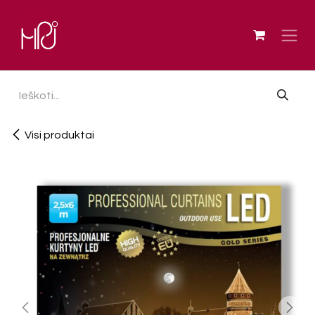
Skip to Content
Visi produktai