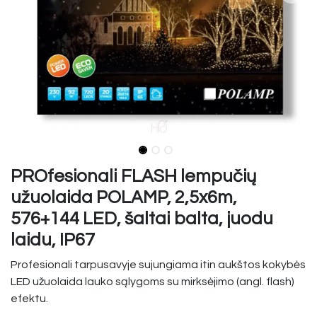
PROfesionali FLASH lempučių
užuolaida POLAMP, 2,5x6m,
576+144 LED, šaltai balta, juodu
laidu, IP67
Profesionali tarpusavyje sujungiama itin aukštos kokybės
LED užuolaida lauko sąlygoms su mirksėjimo (angl. flash)
efektu.