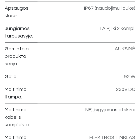
Apsaugos
IP67 (naudojimui lauke)
klasė:
Jungiamos
TAIP, iki 2 kompl.
tarpusavyje:
Gamintojo
AUKSINĖ
produkto
serija:
Galia:
92 W
Maitinimo
230V DC
įtampa:
Maitinimo
NE, įsigyjamas atskirai
kabelis
komplekte:
Maitinimo
ELEKTROS TINKLAS