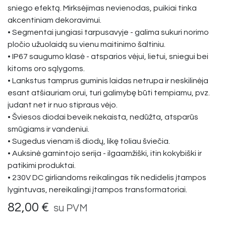
sniego efektą. Mirksėjimas nevienodas, puikiai tinka
akcentiniam dekoravimui.
• Segmentai jungiasi tarpusavyje - galima sukuri norimo
pločio užuolaidą su vienu maitinimo šaltiniu.
• IP67 saugumo klasė - atsparios vėjui, lietui, sniegui bei
kitoms oro sąlygoms.
• Lankstus tamprus guminis laidas netrupa ir neskilinėja
esant atšiauriam orui, turi galimybę būti tempiamu, pvz.
judant net ir nuo stipraus vėjo.
• Šviesos diodai beveik nekaista, nedūžta, atsparūs
smūgiams ir vandeniui.
• Sugedus vienam iš diodų, likę toliau šviečia.
• Auksinė gamintojo serija - ilgaamžiški, itin kokybiški ir
patikimi produktai.
• 230V DC girliandoms reikalingas tik nedidelis įtampos
lygintuvas, nereikalingi įtampos transformatoriai.
82,00
€
su PVM