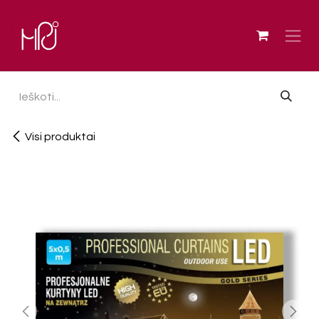
Skip to Content
Visi produktai