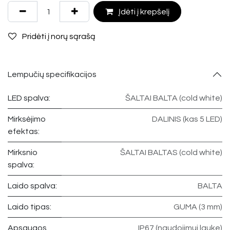
Įdėti į krepšelį
Pridėti į norų sąrašą
Lempučių specifikacijos
LED spalva:
ŠALTAI BALTA (cold white)
Mirksėjimo
DALINIS (kas 5 LED)
efektas:
Mirksnio
ŠALTAI BALTAS (cold white)
spalva:
Laido spalva:
BALTA
Laido tipas:
GUMA (3 mm)
Apsaugos
IP67 (naudojimui lauke)