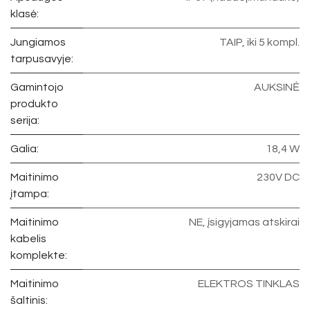
klasė:
Jungiamos
TAIP, iki 5 kompl.
tarpusavyje:
Gamintojo
AUKSINĖ
produkto
serija:
Galia:
18,4 W
Maitinimo
230V DC
įtampa:
Maitinimo
NE, įsigyjamas atskirai
kabelis
komplekte:
Maitinimo
ELEKTROS TINKLAS
šaltinis: