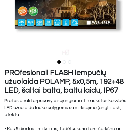
PROfesionali FLASH lempučių
užuolaida POLAMP, 5x0,5m, 192+48
LED, šaltai balta, baltu laidu, IP67
Profesionali tarpusavyje sujungiama itin aukštos kokybės
LED užuolaida lauko sąlygoms su mirksėjimo (angl. flash)
efektu.
• Kas 5 diodas - mirksintis, todėl sukuria tarsi šerkšno ar