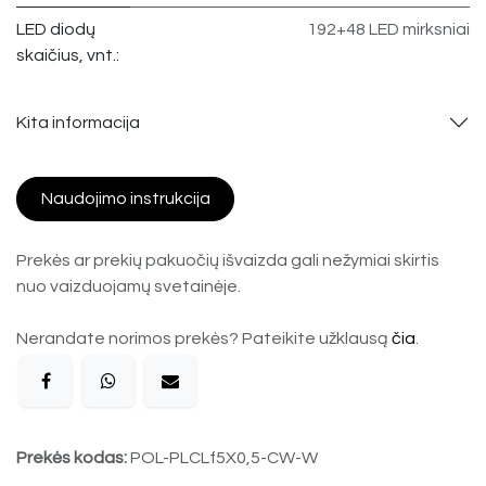
LED diodų
192+48 LED mirksniai
skaičius, vnt.:
Kita informacija
Naudojimo instrukcija
Prekės ar prekių pakuočių išvaizda gali nežymiai skirtis
nuo vaizduojamų svetainėje.
Nerandate norimos prekės? Pateikite užklausą
čia
.
Prekės kodas:
POL-PLCLf5X0,5-CW-W