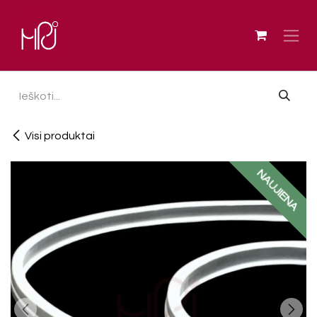
Skip to Content
Visi produktai
NAUJIENA