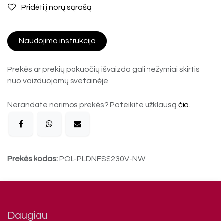
Pridėti į norų sąrašą
Naudojimo instrukcija
Prekės ar prekių pakuočių išvaizda gali nežymiai skirtis
nuo vaizduojamų svetainėje.
Nerandate norimos prekės? Pateikite užklausą
čia
.
Prekės kodas:
POL-PLDNFSS230V-NW
Daugiau