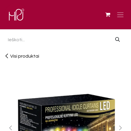
Skip to Content
Visi produktai