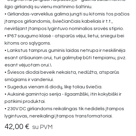
ilgio girliandą su vienu maitinimo šaltiniu.
• Girliandas-varveklius galima jungti su kitomis tos pačios
įtampos girliandomis, šviečiančiais kabeliais ir t.t.,
neviršijant įtampos lygintuvo nominalios srovės stiprio.
• IP67 saugumo klasė - atsparūs vėjui, lietui, sniegui bei
kitoms oro sąlygoms.
• Lankstus tamprus guminis laidas netrupa ir neskilinėja
esant atšiauriam orui, turi galimybę būti tempiamu, pvz.
esant vėjuotam orui.\
• Šviesos diodai beveik nekaista, nedūžta, atsparūs
smūgiams ir vandeniui.
• Sugedus vienam iš diodų, likę toliau šviečia.
• Auksinė gamintojo serija - ilgaamžiški, itin kokybiški ir
patikimi produktai.
• 230V DC girliandoms reikalingas tik nedidelis įtampos
lygintuvas, nereikalingi įtampos transformatoriai.
42,00
€
su PVM