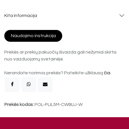
Kita informacija
Naudojimo instrukcija
Prekės ar prekių pakuočių išvaizda gali nežymiai skirtis
nuo vaizduojamų svetainėje.
Nerandate norimos prekės? Pateikite užklausą
čia
.
Prekės kodas:
POL-PLIL5M-CWBLU-W