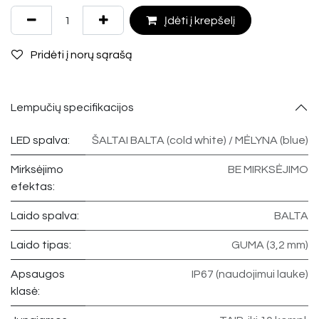
Įdėti į krepšelį
Pridėti į norų sąrašą
Lempučių specifikacijos
LED spalva:
ŠALTAI BALTA (cold white) / MĖLYNA (blue)
Mirksėjimo
BE MIRKSĖJIMO
efektas:
Laido spalva:
BALTA
Laido tipas:
GUMA (3,2 mm)
Apsaugos
IP67 (naudojimui lauke)
klasė: