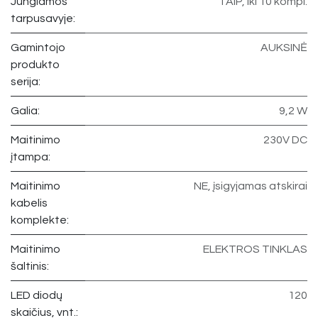
Jungiamos
TAIP, iki 10 kompl.
tarpusavyje:
Gamintojo
AUKSINĖ
produkto
serija:
Galia:
9,2 W
Maitinimo
230V DC
įtampa:
Maitinimo
NE, įsigyjamas atskirai
kabelis
komplekte:
Maitinimo
ELEKTROS TINKLAS
šaltinis:
LED diodų
120
skaičius, vnt.: