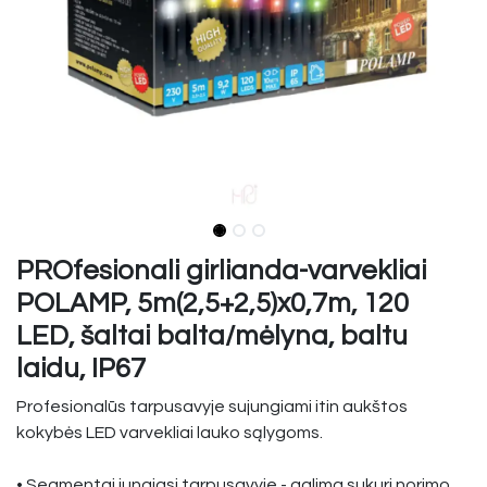
PROfesionali girlianda-varvekliai
POLAMP, 5m(2,5+2,5)x0,7m, 120
LED, šaltai balta/mėlyna, baltu
laidu, IP67
Profesionalūs tarpusavyje sujungiami itin aukštos
kokybės LED varvekliai lauko sąlygoms.
• Segmentai jungiasi tarpusavyje - galima sukuri norimo