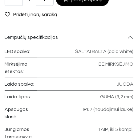
Pridėti į norų sąrašą
Lempučių specifikacijos
LED spalva:
ŠALTAI BALTA (cold white)
Mirksėjimo
BE MIRKSĖJIMO
efektas:
Laido spalva:
JUODA
Laido tipas:
GUMA (3,2 mm)
Apsaugos
IP67 (naudojimui lauke)
klasė:
Jungiamos
TAIP, iki 5 kompl.
tarpusavyje: