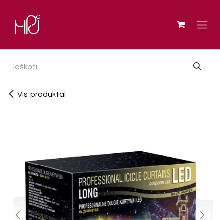
Skip to Content
Visi produktai