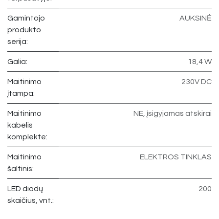
Gamintojo
AUKSINĖ
produkto
serija:
Galia:
18,4 W
Maitinimo
230V DC
įtampa:
Maitinimo
NE, įsigyjamas atskirai
kabelis
komplekte:
Maitinimo
ELEKTROS TINKLAS
šaltinis:
LED diodų
200
skaičius, vnt.: