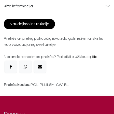
Kita informacija
Naudojimo instrukcija
Prekės ar prekių pakuočių išvaizda gali nežymiai skirtis
nuo vaizduojamų svetainėje.
Nerandate norimos prekės? Pateikite užklausą
čia
.
Prekės kodas:
POL-PLLIL5M-CW-BL
Daugiau