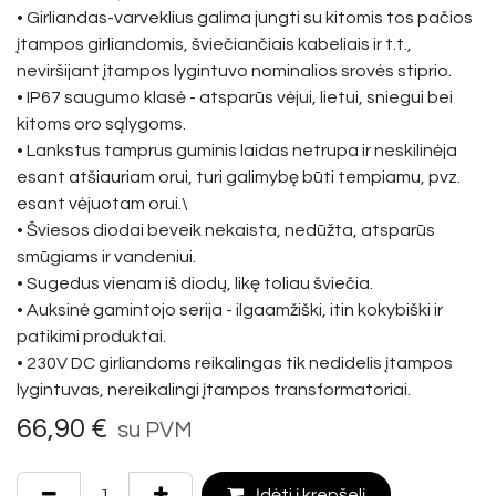
• Girliandas-varveklius galima jungti su kitomis tos pačios
įtampos girliandomis, šviečiančiais kabeliais ir t.t.,
neviršijant įtampos lygintuvo nominalios srovės stiprio.
• IP67 saugumo klasė - atsparūs vėjui, lietui, sniegui bei
kitoms oro sąlygoms.
• Lankstus tamprus guminis laidas netrupa ir neskilinėja
esant atšiauriam orui, turi galimybę būti tempiamu, pvz.
esant vėjuotam orui.\
• Šviesos diodai beveik nekaista, nedūžta, atsparūs
smūgiams ir vandeniui.
• Sugedus vienam iš diodų, likę toliau šviečia.
• Auksinė gamintojo serija - ilgaamžiški, itin kokybiški ir
patikimi produktai.
• 230V DC girliandoms reikalingas tik nedidelis įtampos
lygintuvas, nereikalingi įtampos transformatoriai.
66,90
€
su PVM
Įdėti į krepšelį