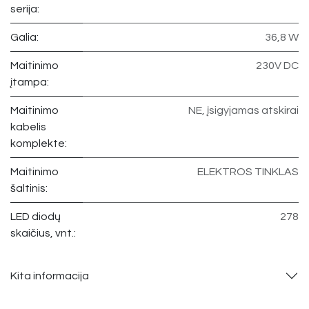
serija:
Galia:
36,8 W
Maitinimo
230V DC
įtampa:
Maitinimo
NE, įsigyjamas atskirai
kabelis
komplekte:
Maitinimo
ELEKTROS TINKLAS
šaltinis:
LED diodų
278
skaičius, vnt.:
Kita informacija