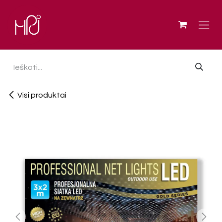
Skip to Content
Visi produktai