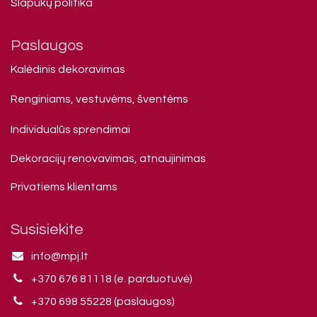
Slapukų politika
Paslaugos
Kalėdinis dekoravimas
Renginiams, vestuvėms, šventėms
Individualūs sprendimai
Dekoracijų renovavimas, atnaujinimas
Privatiems klienta​ms
Susisiekite
info@mpj.lt
+370 676 81118 (e. parduotuvė)
+370 698 55228 (paslaugos)