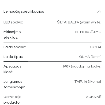
Lempučių specifikacijos
LED spalva:
ŠILTAI BALTA (warm white)
Mirksėjimo
BE MIRKSĖJIMO
efektas:
Laido spalva:
JUODA
Laido tipas:
GUMA (3 mm)
Apsaugos
IP67 (naudojimui lauke)
klasė:
Jungiamos
TAIP, iki 3 kompl.
tarpusavyje:
Gamintojo
AUKSINĖ
produkto