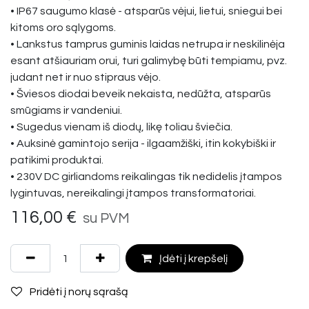
• IP67 saugumo klasė - atsparūs vėjui, lietui, sniegui bei
kitoms oro sąlygoms.
• Lankstus tamprus guminis laidas netrupa ir neskilinėja
esant atšiauriam orui, turi galimybę būti tempiamu, pvz.
judant net ir nuo stipraus vėjo.
• Šviesos diodai beveik nekaista, nedūžta, atsparūs
smūgiams ir vandeniui.
• Sugedus vienam iš diodų, likę toliau šviečia.
• Auksinė gamintojo serija - ilgaamžiški, itin kokybiški ir
patikimi produktai.
• 230V DC girliandoms reikalingas tik nedidelis įtampos
lygintuvas, nereikalingi įtampos transformatoriai.
116,00
€
su PVM
Įdėti į krepšelį
Pridėti į norų sąrašą