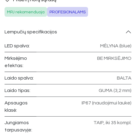
MPJ rekomenduoja
PROFESIONALAMS
Lempučių specifikacijos
LED spalva:
MĖLYNA (blue)
Mirksėjimo
BE MIRKSĖJIMO
efektas:
Laido spalva:
BALTA
Laido tipas:
GUMA (3,2 mm)
Apsaugos
IP67 (naudojimui lauke)
klasė:
Jungiamos
TAIP, iki 35 kompl.
tarpusavyje: