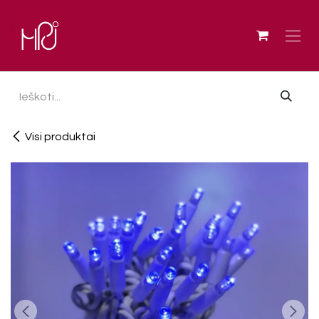
Skip to Content
Visi produktai