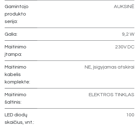
Gamintojo
AUKSINĖ
produkto
serija:
Galia:
9,2 W
Maitinimo
230V DC
įtampa:
Maitinimo
NE, įsigyjamas atskirai
kabelis
komplekte:
Maitinimo
ELEKTROS TINKLAS
šaltinis:
LED diodų
100
skaičius, vnt.: