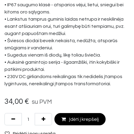
• IP67 saugumo klasė - atsparios vėjui, lietui, sniegui bei
kitoms oro sąlygoms.
• Lankstus tamprus guminis laidas netrupa ir neskilinėja
esant atšiauriam orui, turi galimybę būti tempiamu, pvz.
augant papuoštam medžiui.
• Šviesos diodai beveik nekaista, nedūžta, atsparūs
smūgiams ir vandeniui.
• Sugedus vienam iš diodų, likę toliau šviečia.
• Auksinė gamintojo serija - ilgaamžiški, itin kokybiški ir
patikimi produktai.
• 230V DC girliandoms reikalingas tik nedidelis įtampos
lygintuvas, nereikalingi įtampos transformatoriai.
34,00
€
su PVM
Įdėti į krepšelį
Pridėti į norų sąrašą