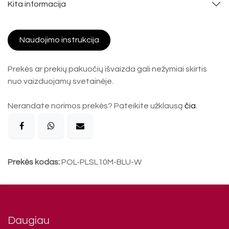
Kita informacija
Naudojimo instrukcija
Prekės ar prekių pakuočių išvaizda gali nežymiai skirtis
nuo vaizduojamų svetainėje.
Nerandate norimos prekės? Pateikite užklausą
čia
.
Prekės kodas:
POL-PLSL10M-BLU-W
Daugiau