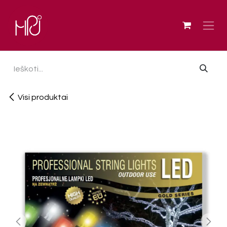
Skip to Content
Visi produktai