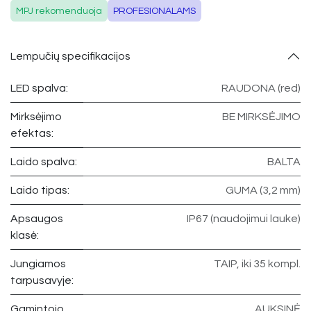
MPJ rekomenduoja
PROFESIONALAMS
Lempučių specifikacijos
LED spalva:
RAUDONA (red)
Mirksėjimo
BE MIRKSĖJIMO
efektas:
Laido spalva:
BALTA
Laido tipas:
GUMA (3,2 mm)
Apsaugos
IP67 (naudojimui lauke)
klasė:
Jungiamos
TAIP, iki 35 kompl.
tarpusavyje:
Gamintojo
AUKSINĖ