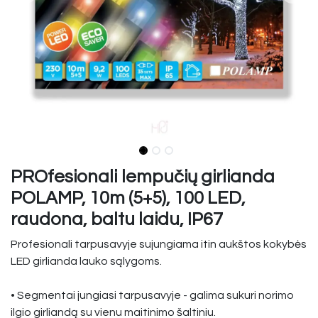
PROfesionali lempučių girlianda
POLAMP, 10m (5+5), 100 LED,
raudona, baltu laidu, IP67
Profesionali tarpusavyje sujungiama itin aukštos kokybės
LED girlianda lauko sąlygoms.
• Segmentai jungiasi tarpusavyje - galima sukuri norimo
ilgio girliandą su vienu maitinimo šaltiniu.