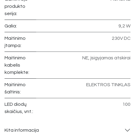
produkto
serija:
Galia:
9,2 W
Maitinimo
230V DC
įtampa:
Maitinimo
NE, įsigyjamas atskirai
kabelis
komplekte:
Maitinimo
ELEKTROS TINKLAS
šaltinis:
LED diodų
100
skaičius, vnt.:
Kita informacija