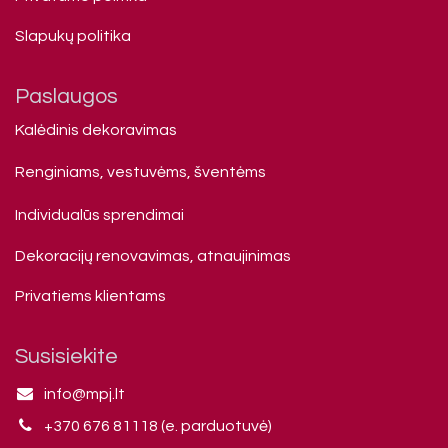
Slapukų politika
Paslaugos
Kalėdinis dekoravimas
Renginiams, vestuvėms, šventėms
Individualūs sprendimai
Dekoracijų renovavimas, atnaujinimas
Privatiems klienta​ms
Susisiekite
info@mpj.lt
+370 676 81118 (e. parduotuvė)