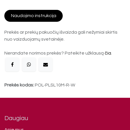
Naudojimo instrukcija
Prekės ar prekių pakuočių išvaizda gali nežymiai skirtis
nuo vaizduojamų svetainėje.
Nerandate norimos prekės? Pateikite užklausą
čia
.
Prekės kodas:
POL-PLSL10M-R-W
Daugiau
Apie mus