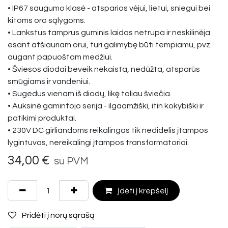
• IP67 saugumo klasė - atsparios vėjui, lietui, sniegui bei
kitoms oro sąlygoms.
• Lankstus tamprus guminis laidas netrupa ir neskilinėja
esant atšiauriam orui, turi galimybę būti tempiamu, pvz.
augant papuoštam medžiui.
• Šviesos diodai beveik nekaista, nedūžta, atsparūs
smūgiams ir vandeniui.
• Sugedus vienam iš diodų, likę toliau šviečia.
• Auksinė gamintojo serija - ilgaamžiški, itin kokybiški ir
patikimi produktai.
• 230V DC girliandoms reikalingas tik nedidelis įtampos
lygintuvas, nereikalingi įtampos transformatoriai.
34,00
€
su PVM
Įdėti į krepšelį
Pridėti į norų sąrašą