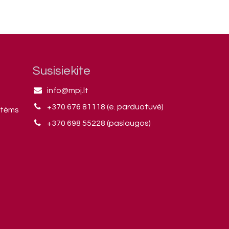
Susisiekite
info@mpj.lt
+370 676 81118 (e. parduotuvė)
ntėms
+370 698 55228 (paslaugos)