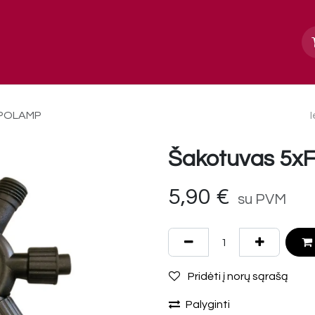
Apie mus
Paslaugos, galerija
Kontakt
, POLAMP
Šakotuvas 5xF
5,90
€
su PVM
Pridėti į norų sąrašą
Palyginti