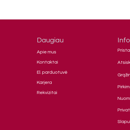
Daugiau
Inf
Prist
Apie mus
Kontaktai
Atsis
El. parduotuvė
Grąžin
Karjera
Pirki
Rekvizitai
Nuomo
Priva
Slapuk