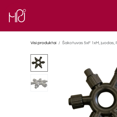
Skip to Content
El. parduotuvė
Pagrindinis
Visi produktai
Šakotuvas 5xF 1xM, juodas