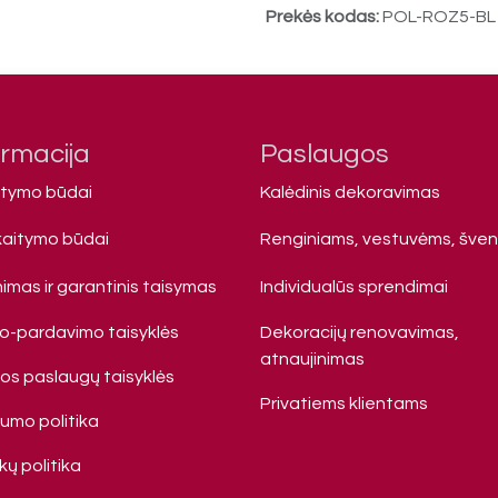
Prekės kodas:
POL-ROZ5-BL
ormacija
Paslaugos
atymo būdai
Kalėdinis dekoravimas
kaitymo būdai
Renginiams, vestuvėms, šve
imas ir garantinis taisymas
Individualūs sprendimai
mo-pardavimo taisyklės
Dekoracijų renovavimas,
atnaujinimas
s paslaugų taisyklės
Privatiems klienta​ms
tumo politika
ų politika