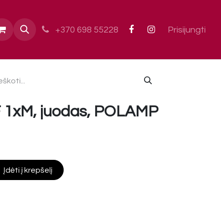
ai
+370 698 55228
Prisijungti
 1xM, juodas, POLAMP
Įdėti į krepšelį