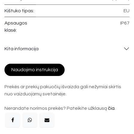
Kištuko tipas:
EU
Apsaugos
IP67
klasė:
Kita informacija
Naudojimo instrukcija
Prekės ar prekių pakuočių išvaizda gali nežymiai skirtis
nuo vaizduojamų svetainėje.
Nerandate norimos prekės? Pateikite užklausą
čia
.