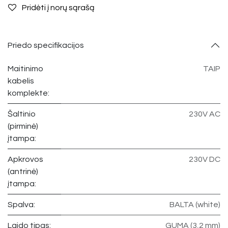
Pridėti į norų sąrašą
Priedo specifikacijos
Maitinimo
TAIP
kabelis
komplekte:
Šaltinio
230V AC
(pirminė)
įtampa:
Apkrovos
230V DC
(antrinė)
įtampa:
Spalva:
BALTA (white)
Laido tipas:
GUMA (3,2 mm)