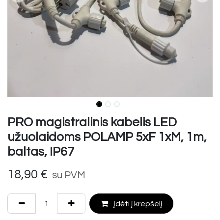
PRO magistralinis kabelis LED
užuolaidoms POLAMP 5xF 1xM, 1m,
baltas, IP67
18,90
€
su PVM
Įdėti į krepšelį