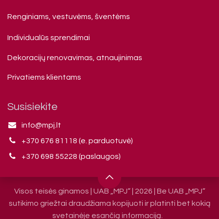
Renginiams, vestuvėms, šventėms
Individualūs sprendimai
Dekoracijų renovavimas, atnaujinimas
Privatiems klienta​ms
Susisiekite
info@mpj.lt
+370 676 81118 (e. parduotuvė)
+370 698 55228 (paslaugos)
Visos teisės ginamos | UAB „MPJ“ | 2026 | Be UAB „MPJ“
sutikimo griežtai draudžiama kopijuoti ir platinti bet kokią
svetainėje esančią informaciją.