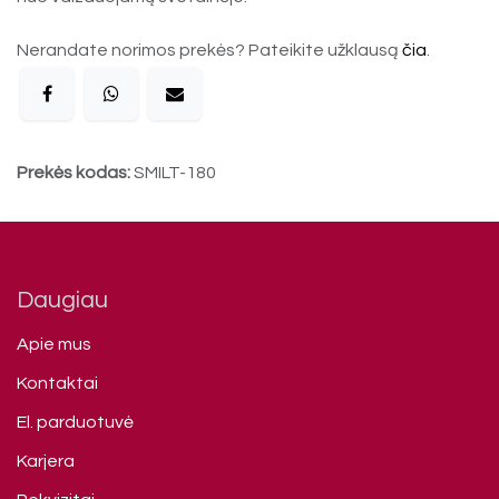
Nerandate norimos prekės? Pateikite užklausą
čia
.
Prekės kodas:
SMILT-180
Daugiau
Apie mus
Kontaktai
El. parduotuvė
Karjera