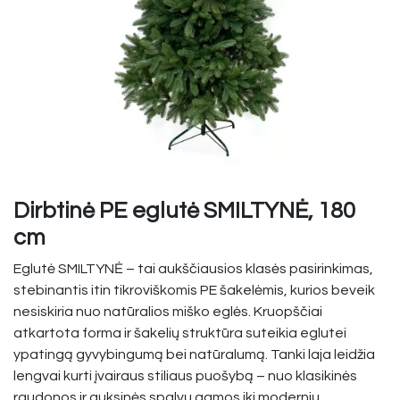
Dirbtinė PE eglutė SMILTYNĖ, 180
cm
Eglutė SMILTYNĖ – tai aukščiausios klasės pasirinkimas,
stebinantis itin tikroviškomis PE šakelėmis, kurios beveik
nesiskiria nuo natūralios miško eglės. Kruopščiai
atkartota forma ir šakelių struktūra suteikia eglutei
ypatingą gyvybingumą bei natūralumą. Tanki laja leidžia
lengvai kurti įvairaus stiliaus puošybą – nuo klasikinės
raudonos ir auksinės spalvų gamos iki modernių