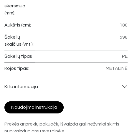
skersmuo
(mm):
Aukštis (cm):
180
Šakelių
598
skaičius (vnt.):
Šakelių tipas
PE
Kojos tipas:
METALINĖ
Kita informacija
Naudojimo instrukcija
Prekės ar prekių pakuočių išvaizda gali nežymiai skirtis
nuo vaizduojamų svetainėje.