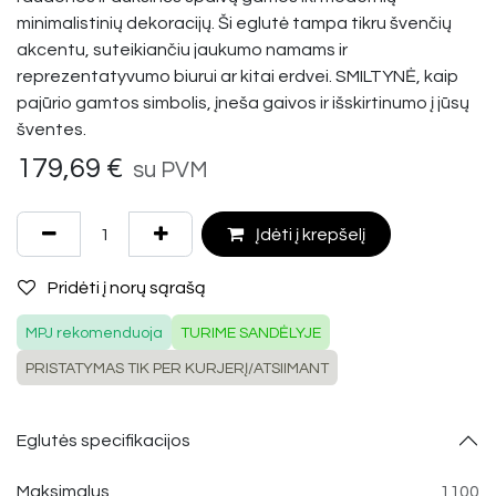
minimalistinių dekoracijų. Ši eglutė tampa tikru švenčių
akcentu, suteikiančiu jaukumo namams ir
reprezentatyvumo biurui ar kitai erdvei. SMILTYNĖ, kaip
pajūrio gamtos simbolis, įneša gaivos ir išskirtinumo į jūsų
šventes.
179,69
€
su PVM
Įdėti į krepšelį
Pridėti į norų sąrašą
MPJ rekomenduoja
TURIME SANDĖLYJE
PRISTATYMAS TIK PER KURJERĮ/ATSIIMANT
Eglutės specifikacijos
Maksimalus
1100