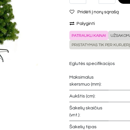
Pridėti į norų sąrašą
Palyginti
PATRAUKLI KAINA!
UŽSAKOM
PRISTATYMAS TIK PER KURJERĮ
Eglutės specifikacijos
Maksimalus
skersmuo (mm):
Aukštis (cm):
Šakelių skaičius
(vnt.):
Šakelių tipas