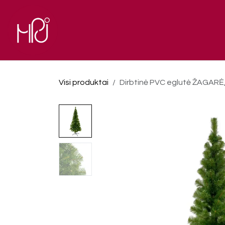
Skip to Content
El. parduotuvė
Pagrindinis
Visi produktai
Dirbtinė PVC eglutė ŽAGARĖ