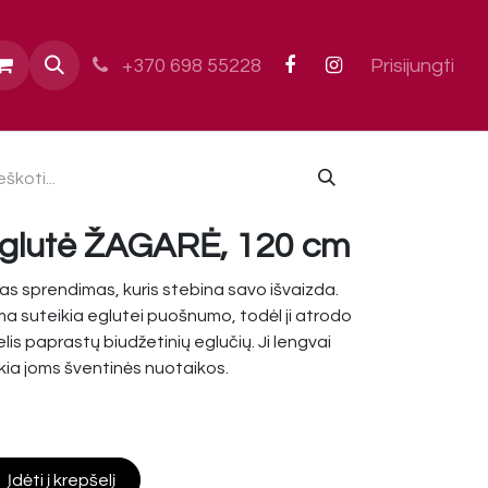
ai
+370 698 55228
Prisijungti
eglutė ŽAGARĖ, 120 cm
 sprendimas, kuris stebina savo išvaizda.
ma suteikia eglutei puošnumo, todėl ji atrodo
lis paprastų biudžetinių eglučių. Ji lengvai
uteikia joms šventinės nuotaikos.
Įdėti į krepšelį