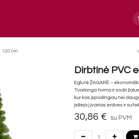
Apie mus
Paslaugos, galerija
Kontakt
, 120 cm
Dirbtinė PVC 
Eglutė ŽAGARĖ – ekonomiškas
Tvarkinga forma ir sodri žalu
kur kas įspūdingiau nei dauge
įsilieja į įvairias erdves ir s
30,86
€
su PVM