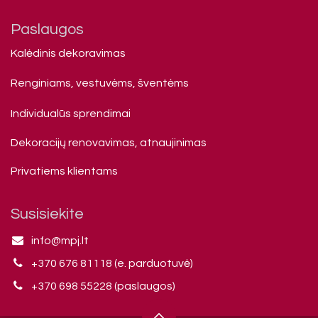
Paslaugos
Kalėdinis dekoravimas
Renginiams, vestuvėms, šventėms
Individualūs sprendimai
Dekoracijų renovavimas, atnaujinimas
Privatiems klienta​ms
Susisiekite
info@mpj.lt
+370 676 81118 (e. parduotuvė)
+370 698 55228 (paslaugos)