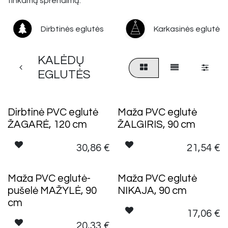
tinkamą sprendimą.
Dirbtinės eglutės
Karkasinės eglutės
KALĖDŲ
EGLUTĖS
Dirbtinė PVC eglutė
Maža PVC eglutė
ŽAGARĖ, 120 cm
ŽALGIRIS, 90 cm
30,86
€
21,54
€
Maža PVC eglutė-
Maža PVC eglutė
pušelė MAŽYLĖ, 90
NIKAJA, 90 cm
cm
17,06
€
20,33
€