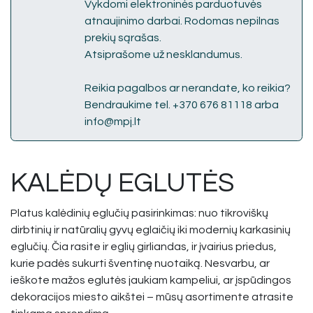
Vykdomi elektroninės parduotuvės
atnaujinimo darbai. Rodomas nepilnas
prekių sąrašas.
Atsiprašome už nesklandumus.
Reikia pagalbos ar nerandate, ko reikia?
Bendraukime tel. +370 676 81118 arba
info@mpj.lt
KALĖDŲ EGLUTĖS
Platus kalėdinių eglučių pasirinkimas: nuo tikroviškų
dirbtinių ir natūralių gyvų eglaičių iki modernių karkasinių
eglučių. Čia rasite ir eglių girliandas, ir įvairius priedus,
kurie padės sukurti šventinę nuotaiką. Nesvarbu, ar
ieškote mažos eglutės jaukiam kampeliui, ar įspūdingos
dekoracijos miesto aikštei – mūsų asortimente atrasite