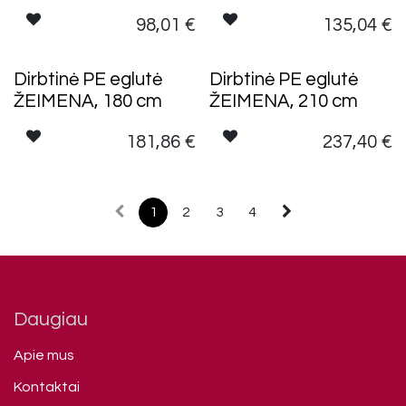
98,01
€
135,04
€
Dirbtinė PE eglutė
Dirbtinė PE eglutė
ŽEIMENA, 180 cm
ŽEIMENA, 210 cm
181,86
€
237,40
€
1
2
3
4
Daugiau
Apie mus
Kontaktai